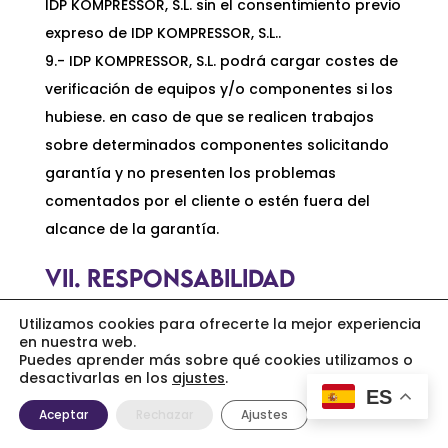
IDP KOMPRESSOR, S.L. sin el consentimiento previo
expreso de IDP KOMPRESSOR, S.L..
9.- IDP KOMPRESSOR, S.L. podrá cargar costes de
verificación de equipos y/o componentes si los
hubiese. en caso de que se realicen trabajos
sobre determinados componentes solicitando
garantía y no presenten los problemas
comentados por el cliente o estén fuera del
alcance de la garantía.
VII. RESPONSABILIDAD
Nuestra responsabilidad y la de nuestra casa
Utilizamos cookies para ofrecerte la mejor experiencia
en nuestra web.
matriz por productos entregados a terceros, se
Puedes aprender más sobre qué cookies utilizamos o
desactivarlas en los
ajustes
.
limita exclusivamente a la cesión de derechos
ES
que nos pudiesen corresponder frente a los
Aceptar
Rechazar
Ajustes
proveedores de dichos productos.