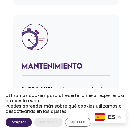
Mantenimiento
En
IDP INGENIA
realizamos servicios de
Utilizamos cookies para ofrecerte la mejor experiencia
mantenimiento, tanto en gamas
en nuestra web.
preventivas como correctivas.
Puedes aprender más sobre qué cookies utilizamos o
desactivarlas en los
ajustes
.
ES
Disponemos de acuerdos que se ajustan
Aceptar
Rechazar
Ajustes
en duración y perioricidad a las