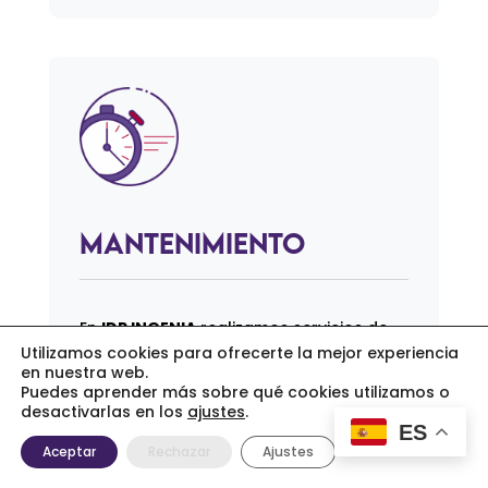
Mantenimiento
En
IDP INGENIA
realizamos servicios de
Utilizamos cookies para ofrecerte la mejor experiencia
mantenimiento, tanto en gamas
en nuestra web.
preventivas como correctivas.
Puedes aprender más sobre qué cookies utilizamos o
desactivarlas en los
ajustes
.
ES
Disponemos de acuerdos que se ajustan
Aceptar
Rechazar
Ajustes
en duración y perioricidad a las